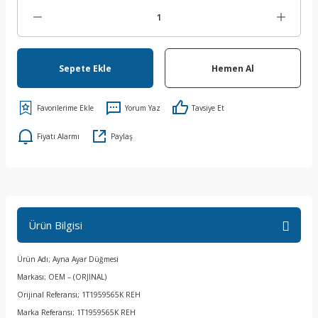
Sepete Ekle
Hemen Al
Yorum Yaz
Tavsiye Et
Fiyatı Alarmı
Paylaş
Ürün Bilgisi
Ürün Adı; Ayna Ayar Düğmesi
Markası; OEM – (ORJINAL)
Orijinal Referansı; 1T1959565K REH
Marka Referansı; 1T1959565K REH