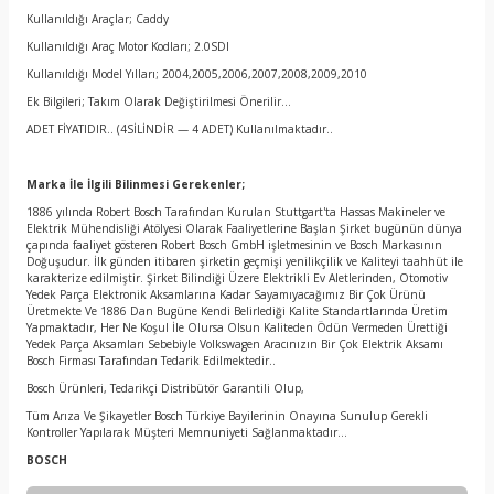
Kullanıldığı Araçlar; Caddy
Kullanıldığı Araç Motor Kodları; 2.0SDI
Kullanıldığı Model Yılları; 2004,2005,2006,2007,2008,2009,2010
Ek Bilgileri; Takım Olarak Değiştirilmesi Önerilir…
ADET FİYATIDIR.. (4SİLİNDİR — 4 ADET) Kullanılmaktadır..
Marka İle İlgili Bilinmesi Gerekenler;
1886 yılında Robert Bosch Tarafından Kurulan Stuttgart'ta Hassas Makineler ve
Elektrik Mühendisliği Atölyesi Olarak Faaliyetlerine Başlan Şirket bugünün dünya
çapında faaliyet gösteren Robert Bosch GmbH işletmesinin ve Bosch Markasının
Doğuşudur. İlk günden itibaren şirketin geçmişi yenilikçilik ve Kaliteyi taahhüt ile
karakterize edilmiştir. Şirket Bilindiği Üzere Elektrikli Ev Aletlerinden, Otomotiv
Yedek Parça Elektronik Aksamlarına Kadar Sayamıyacağımız Bir Çok Ürünü
Üretmekte Ve 1886 Dan Bugüne Kendi Belirlediği Kalite Standartlarında Üretim
Yapmaktadır, Her Ne Koşul İle Olursa Olsun Kaliteden Ödün Vermeden Ürettiği
Yedek Parça Aksamları Sebebiyle Volkswagen Aracınızın Bir Çok Elektrik Aksamı
Bosch Firması Tarafından Tedarik Edilmektedir..
Bosch Ürünleri, Tedarikçi Distribütör Garantili Olup,
Tüm Arıza Ve Şikayetler Bosch Türkiye Bayilerinin Onayına Sunulup Gerekli
Kontroller Yapılarak Müşteri Memnuniyeti Sağlanmaktadır…
BOSCH