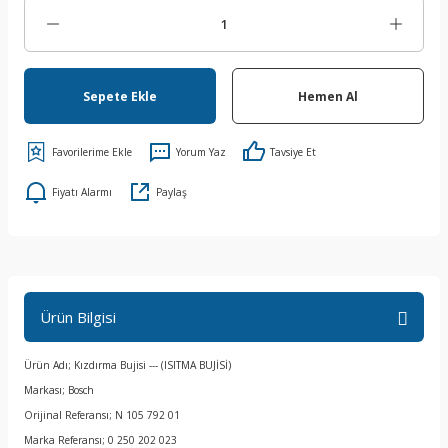
Sepete Ekle
Hemen Al
Yorum Yaz
Tavsiye Et
Fiyatı Alarmı
Paylaş
Ürün Bilgisi
Ürün Adı; Kızdırma Bujisi --- (ISITMA BUJİSİ)
Markası; Bosch
Orijinal Referansı; N 105 792 01
Marka Referansı; 0 250 202 023