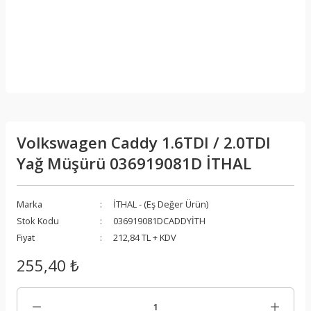
Volkswagen Caddy 1.6TDI / 2.0TDI
Yağ Müşürü 036919081D İTHAL
Marka
İTHAL - (Eş Değer Ürün)
Stok Kodu
036919081DCADDYİTH
Fiyat
212,84 TL + KDV
255,40 ₺