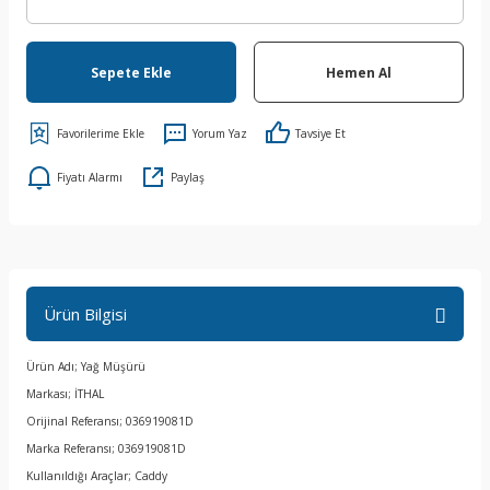
Sepete Ekle
Hemen Al
Yorum Yaz
Tavsiye Et
Fiyatı Alarmı
Paylaş
Ürün Bilgisi
Ürün Adı; Yağ Müşürü
Markası; İTHAL
Orijinal Referansı; 036919081D
Marka Referansı; 036919081D
Kullanıldığı Araçlar; Caddy