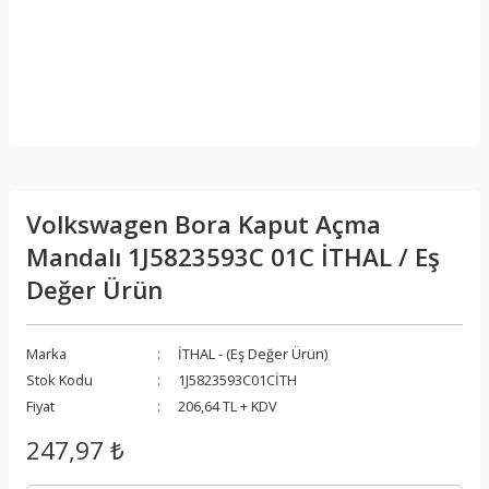
Volkswagen Bora Kaput Açma
Mandalı 1J5823593C 01C İTHAL / Eş
Değer Ürün
Marka
İTHAL - (Eş Değer Ürün)
Stok Kodu
1J5823593C01CİTH
Fiyat
206,64 TL + KDV
247,97 ₺