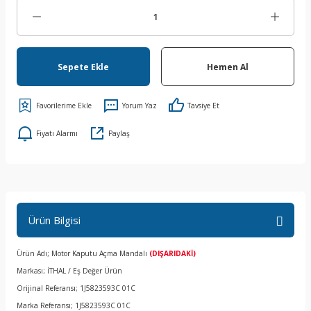
Sepete Ekle
Hemen Al
Yorum Yaz
Tavsiye Et
Fiyatı Alarmı
Paylaş
Ürün Bilgisi
Ürün Adı; Motor Kaputu Açma Mandalı
(DIŞARIDAKİ)
Markası; İTHAL / Eş Değer Ürün
Orijinal Referansı; 1J5823593C 01C
Marka Referansı; 1J5823593C 01C