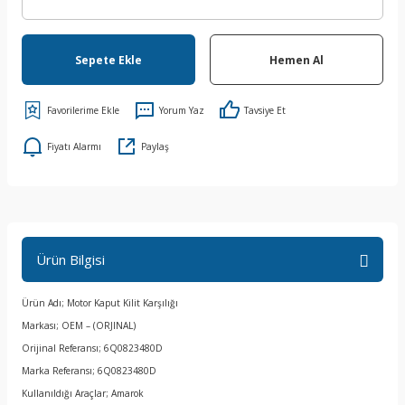
Sepete Ekle
Hemen Al
Yorum Yaz
Tavsiye Et
Fiyatı Alarmı
Paylaş
Ürün Bilgisi
Ürün Adı; Motor Kaput Kilit Karşılığı
Markası; OEM – (ORJINAL)
Orijinal Referansı; 6Q0823480D
Marka Referansı; 6Q0823480D
Kullanıldığı Araçlar; Amarok