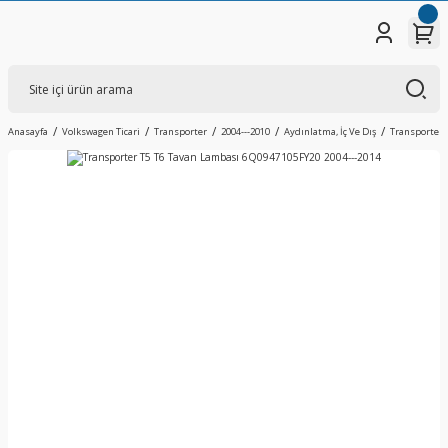
Anasayfa
Volkswagen Ticari
Transporter
2004---2010
Aydınlatma, İç Ve Dış
Transporter 