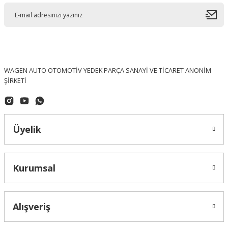
WAGEN AUTO OTOMOTİV YEDEK PARÇA SANAYİ VE TİCARET ANONİM
ŞİRKETİ
Üyelik
OEM (ORJINAL)
Transporter T5 T6 Tavan Lambası 3B0947105CY20 2004---2014
Kurumsal
Alışveriş
6.891,19 ₺