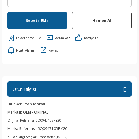
Sepete Ekle
Hemen Al
Yorum Yaz
Tavsiye Et
Fiyatı Alarmı
Paylaş
Ürün Bilgisi
Ürün Adı; Tavan Lambası
Markası; OEM - ORJINAL
Orijinal Referansı; 6Q0947105F Y20
Marka Referansı; 6Q0947105F Y20
Kullanıldığı Araçlar; Transporter (T5 - T6)