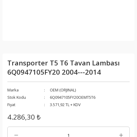
Transporter T5 T6 Tavan Lambası
6Q0947105FY20 2004---2014
Marka
OEM (ORJINAL)
Stok Kodu
6Q0947105FY20OEMT5T6
Fiyat
3.571,92 TL + KDV
4.286,30 ₺