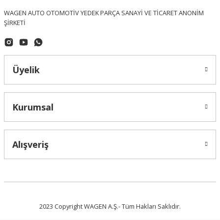
WAGEN AUTO OTOMOTİV YEDEK PARÇA SANAYİ VE TİCARET ANONİM
ŞİRKETİ
İTHAL - (Eş Değer Ürün)
Transporter T5 Ön Panjur Arması 7H0853601
Üyelik
0,00 ₺
Kurumsal
Alışveriş
2023 Copyright WAGEN A.Ş.- Tüm Hakları Saklıdır.