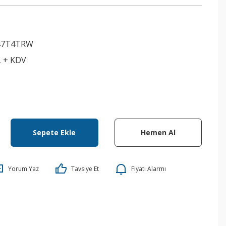
47T4TRW
L + KDV
Sepete Ekle
Hemen Al
Yorum Yaz
Tavsiye Et
Fiyatı Alarmı