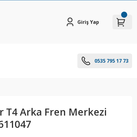
Giriş Yap
0535 795 17 73
r T4 Arka Fren Merkezi
1611047