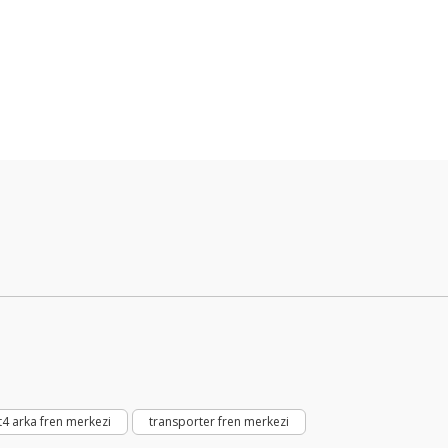
Bu ürüne ilk yorumu siz yapın!
Yorum Yaz
t4 arka fren merkezi
transporter fren merkezi