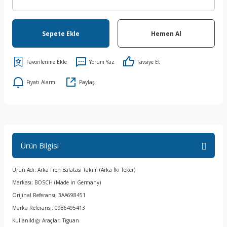
Sepete Ekle
Hemen Al
Yorum Yaz
Tavsiye Et
Fiyatı Alarmı
Paylaş
Ürün Bilgisi
Ürün Adı; Arka Fren Balatası Takım (Arka İki Teker)
Markası; BOSCH (Made İn Germany)
Orijinal Referansı; 3AA698451
Marka Referansı; 0986495413
Kullanıldığı Araçlar; Tiguan