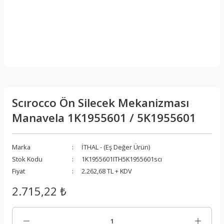
Scırocco Ön Silecek Mekanizması
Manavela 1K1955601 / 5K1955601
Marka
İTHAL - (Eş Değer Ürün)
Stok Kodu
1K1955601ITH5K1955601scı
Fiyat
2.262,68 TL + KDV
2.715,22 ₺