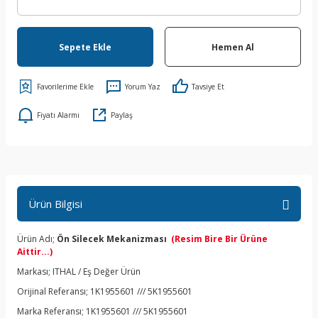
Sepete Ekle
Hemen Al
Yorum Yaz
Tavsiye Et
Fiyatı Alarmı
Paylaş
Ürün Bilgisi
Ürün Adı;
Ön Silecek Mekanizması
(Resim Bire Bir Ürüne
Aittir...)
Markası; ITHAL / Eş Değer Ürün
Orijinal Referansı; 1K1955601 /// 5K1955601
Marka Referansı; 1K1955601 /// 5K1955601