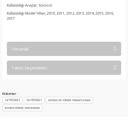
Kullanıldığı Araçlar; Scırocco
Kullanıldığı Model Yılları; 2010, 2011, 2012, 2013, 2014, 2015, 2016,
2017
Yorumlar
Taksit Seçenekleri
Bu ürüne ilk yorumu siz yapın!
Yorum Yaz
Etiketler :
1k1955601
5k1955601
scirocco ön silecek mekanizması
scirocco silecek manevalası