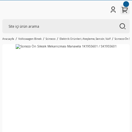
Anasayfa
Volkswagen Binek
Scirocco
Elektrik Ürünleri; Ateşleme, Sensör, Valf
Scırocco Ön 