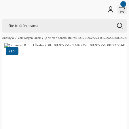
Anasayfa
Volkswagen Binek
Şanzıman Kontrol Ünitesi (OB5) 0B5927256F 0B5927256E 0B5927256
Yeni