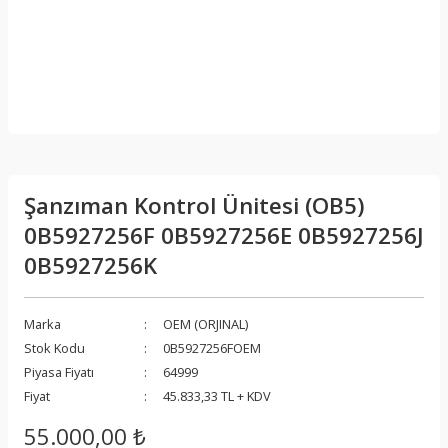
Şanzıman Kontrol Ünitesi (OB5)
0B5927256F 0B5927256E 0B5927256J
0B5927256K
Marka
OEM (ORJINAL)
Stok Kodu
0B5927256FOEM
Piyasa Fiyatı
64999
Fiyat
45.833,33 TL + KDV
55.000,00 ₺