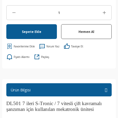
Sepete Ekle
Hemen Al
Yorum Yaz
Tavsiye Et
Fiyatı Alarmı
Paylaş
Ürün Bilgisi
DL501 7 ileri S-Tronic / 7 vitesli çift kavramalı
şanzıman için kullanılan mekatronik ünitesi