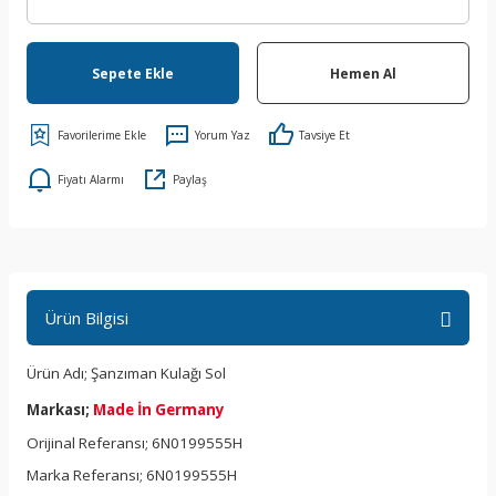
Sepete Ekle
Hemen Al
Yorum Yaz
Tavsiye Et
Fiyatı Alarmı
Paylaş
Ürün Bilgisi
Ürün Adı; Şanzıman Kulağı Sol
Markası;
Made İn Germany
Orijinal Referansı; 6N0199555H
Marka Referansı; 6N0199555H