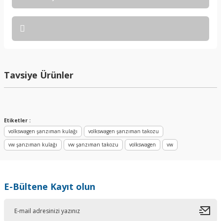
Bu ürüne ilk yorumu siz yapın!
Yorum Yaz
Tavsiye Ürünler
Etiketler :
volkswagen şanzıman kulağı
volkswagen şanzıman takozu
vw şanzıman kulağı
vw şanzıman takozu
volkswagen
vw
E-Bültene Kayıt olun