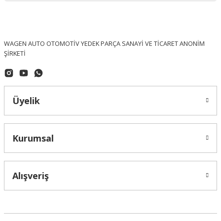
Made In Germany
Polo Motor Kulağı Sağ 1.4 AFH 6N0199262G
WAGEN AUTO OTOMOTİV YEDEK PARÇA SANAYİ VE TİCARET ANONİM
ŞİRKETİ
3.880,78 ₺
Üyelik
Kurumsal
Alışveriş