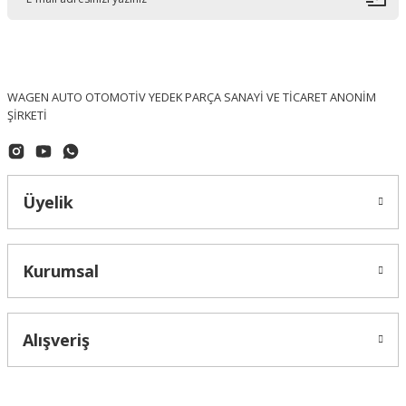
WAGEN AUTO OTOMOTİV YEDEK PARÇA SANAYİ VE TİCARET ANONİM
ŞİRKETİ
Topran (Made In Germany)
Polo Classic Vites Tamir Takımı 191798211S
Üyelik
549,29 ₺
Kurumsal
Alışveriş