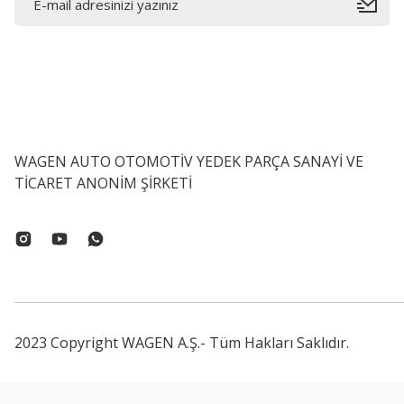
İTHAL - (Eş Değer Ürün)
Polo Classic Ön Panjur 6K5853654D
WAGEN AUTO OTOMOTİV YEDEK PARÇA SANAYİ VE
TİCARET ANONİM ŞİRKETİ
1.857,26 ₺
İTHAL - 
Polo / 
2023 Copyright WAGEN A.Ş.- Tüm Hakları Saklıdır.
0,00 ₺