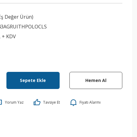
Eş Değer Ürün)
43AGRUITHPOLOCLS
L + KDV
Sepete Ekle
Hemen Al
Yorum Yaz
Tavsiye Et
Fiyatı Alarmı