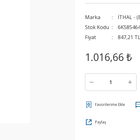
Marka
İTHAL - (
Stok Kodu
6K58546
Fiyat
847,21 T
1.016,66 ₺
Paylaş