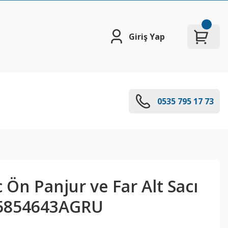
Giriş Yap
0535 795 17 73
c Ön Panjur ve Far Alt Sacı
5854643AGRU