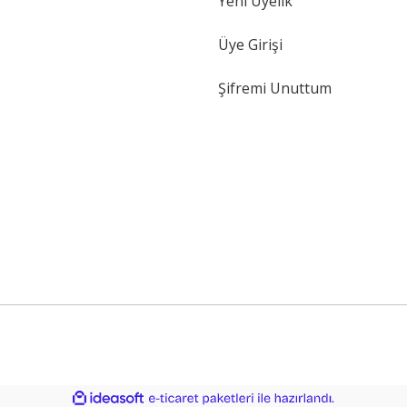
Yeni Üyelik
Üye Girişi
Şifremi Unuttum
(Eş Değer Ürün)
Polo Cls. Ön Panjur Arması 3A0853600EPG 1995---2000
ile
ideasoft
e-