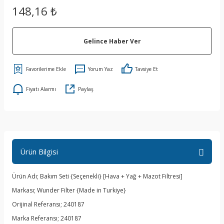
148,16 ₺
Gelince Haber Ver
Yorum Yaz
Tavsiye Et
Fiyatı Alarmı
Paylaş
Ürün Bilgisi
Ürün Adı; Bakım Seti {Seçenekli} [Hava + Yağ + Mazot Filtresi]
Markası; Wunder Filter {Made in Turkiye}
Orijinal Referansı; 240187
Marka Referansı;
240187