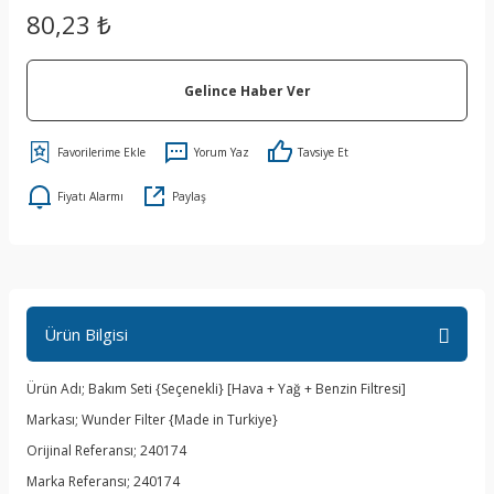
80,23 ₺
Gelince Haber Ver
Yorum Yaz
Tavsiye Et
Fiyatı Alarmı
Paylaş
Ürün Bilgisi
Ürün Adı; Bakım Seti {Seçenekli} [Hava + Yağ + Benzin Filtresi]
Markası; Wunder Filter {Made in Turkiye}
Orijinal Referansı; 240174
Marka Referansı; 240174