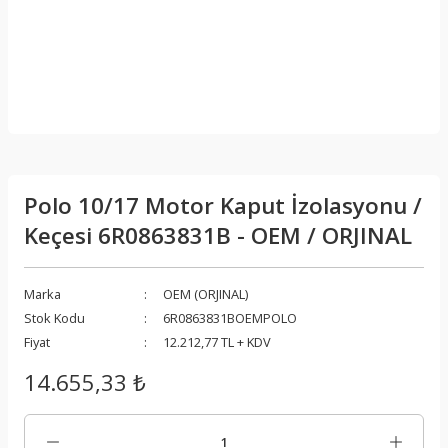
Polo 10/17 Motor Kaput İzolasyonu /
Keçesi 6R0863831B - OEM / ORJINAL
Marka
OEM (ORJINAL)
Stok Kodu
6R0863831BOEMPOLO
Fiyat
12.212,77 TL + KDV
14.655,33 ₺