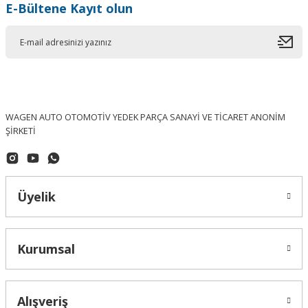
E-Bültene Kayıt olun
WAGEN AUTO OTOMOTİV YEDEK PARÇA SANAYİ VE TİCARET ANONİM
ŞİRKETİ
Üyelik
İTHAL - (Eş Değer Ürün)
Kurumsal
Polo 10/17 Motor Kaput İzolasyonu / Keçesi 6R0863831B - İTHAL
Alışveriş