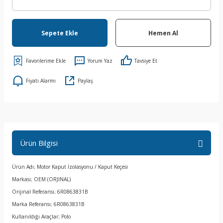
Sepete Ekle
Hemen Al
Yorum Yaz
Tavsiye Et
Fiyatı Alarmı
Paylaş
Ürün Bilgisi
Ürün Adı; Motor Kaput İzolasyonu / Kaput Keçesi
Markası; OEM (ORJINAL)
Orijinal Referansı; 6R0863831B
Marka Referansı; 6R0863831B
Kullanıldığı Araçlar; Polo