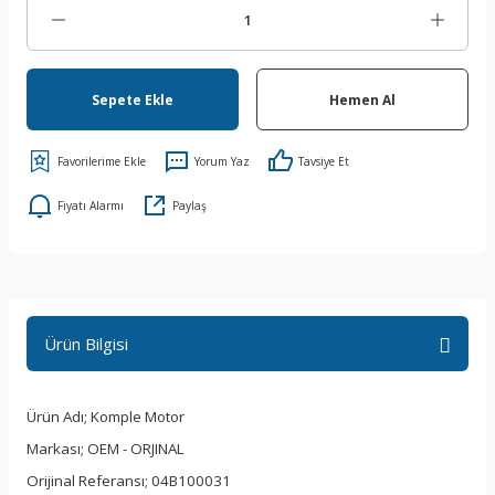
Sepete Ekle
Hemen Al
Yorum Yaz
Tavsiye Et
Fiyatı Alarmı
Paylaş
Ürün Bilgisi
Ürün Adı; Komple Motor
Markası; OEM - ORJINAL
Orijinal Referansı; 04B100031