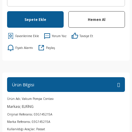
Sepete Ekle
Hemen Al
Yorum Yaz
Tavsiye Et
Fiyatı Alarmı
Paylaş
Ürün Bilgisi
Ürün Adı; Vakum Pompa Contası
Markası; ELRİNG
Orijinal Referansı; 03G145215A
Marka Referansı; 03G145215A
Kullanıldığı Araçlar; Passat