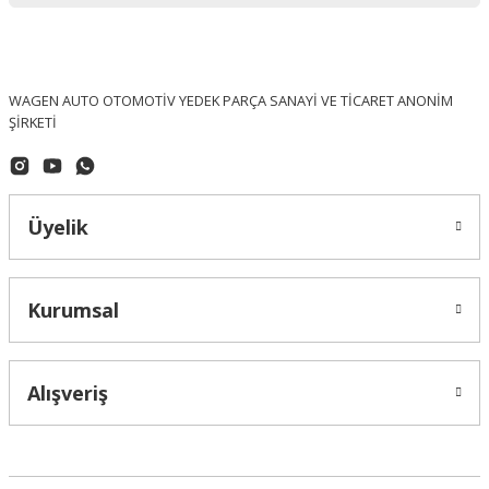
WAGEN AUTO OTOMOTİV YEDEK PARÇA SANAYİ VE TİCARET ANONİM
ŞİRKETİ
Üyelik
Kurumsal
OPTIMAL (Made In Germany)
Volkswagen Passat Ön Fren Diski Takım OPTİMAL - 1K0615301AK / BS-80
Alışveriş
4.167,24 ₺