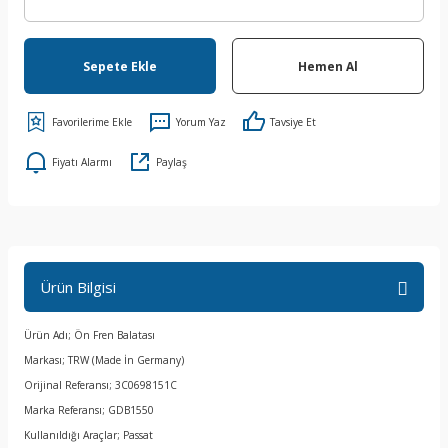
Sepete Ekle
Hemen Al
Yorum Yaz
Tavsiye Et
Fiyatı Alarmı
Paylaş
Ürün Bilgisi
Ürün Adı; Ön Fren Balatası
Markası; TRW (Made İn Germany)
Orijinal Referansı; 3C0698151C
Marka Referansı; GDB1550
Kullanıldığı Araçlar; Passat