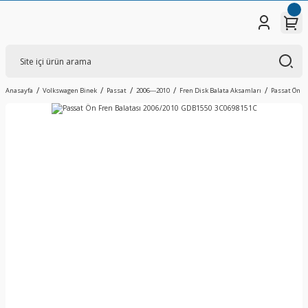
Anasayfa
Volkswagen Binek
Passat
2006---2010
Fren Disk Balata Aksamları
Passat Ön F