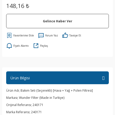
148,16 ₺
Gelince Haber Ver
Yorum Yaz
Tavsiye Et
Fiyatı Alarmı
Paylaş
Ürün Bilgisi
Ürün Adı; Bakım Seti {Seçenekli} [Hava + Yağ + Polen Filtresi]
Markası; Wunder Filter {Made in Turkiye}
Orijinal Referansı; 240171
Marka Referansı; 240171