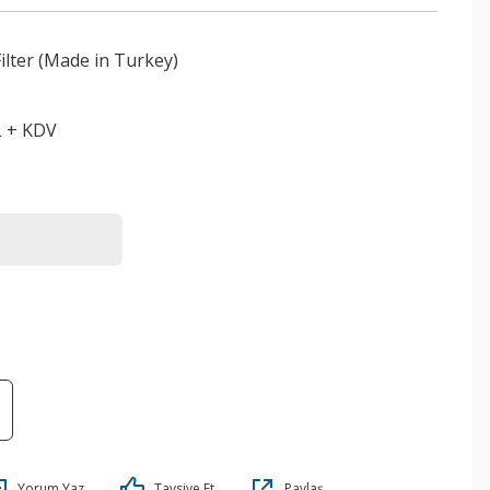
lter (Made in Turkey)
L + KDV
Yorum Yaz
Tavsiye Et
Paylaş