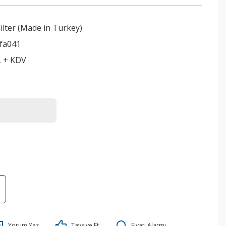
lter (Made in Turkey)
fa041
L + KDV
Yorum Yaz
Tavsiye Et
Fiyatı Alarmı