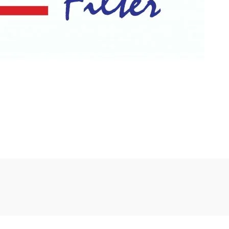
Bu ürüne ilk yorumu siz yapın!
Yorum Yaz