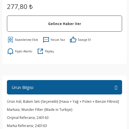
277,80 ₺
Gelince Haber Ver
Yorum Yaz
Tavsiye Et
Fiyatı Alarmı
Paylaş
Ürün Bilgisi
Ürün Adı; Bakım Seti {Seçenekli} [Hava + Yağ + Polen + Benzin Filtresi]
Markası; Wunder Filter {Made in Turkiye}
Orijinal Referansı; 240163
Marka Referansı; 240163