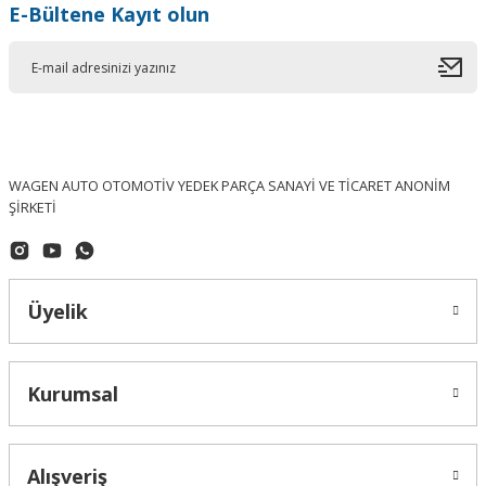
E-Bültene Kayıt olun
WAGEN AUTO OTOMOTİV YEDEK PARÇA SANAYİ VE TİCARET ANONİM
ŞİRKETİ
Üyelik
OEM (ORJINAL)
Kurumsal
Passat 06/10 Jant Göbek Arması 3B7601171XRW - OEM / ORJINAL
Alışveriş