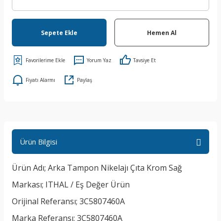
Sepete Ekle
Hemen Al
Yorum Yaz
Tavsiye Et
Fiyatı Alarmı
Paylaş
Ürün Bilgisi
Ürün Adı; Arka Tampon Nikelajı Çıta Krom Sağ
Markası; ITHAL / Eş Değer Ürün
Orijinal Referansı; 3C5807460A
Marka Referansı; 3C5807460A