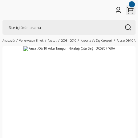
Anasayfa
Volkswagen Binek
Passat
2006---2010
Kaporta Ve Dış Karoseri
Passat 06/10 Ar