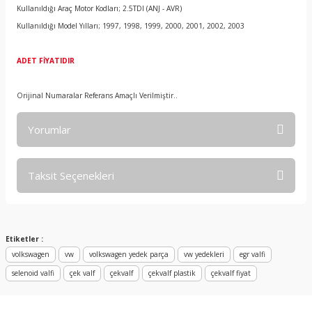
Kullanıldığı Araç Motor Kodları; 2.5TDI (ANJ - AVR)
Kullanıldığı Model Yılları; 1997, 1998, 1999, 2000, 2001, 2002, 2003
ADET FİYATIDIR
Orijinal Numaralar Referans Amaçlı Verilmiştir..
Yorumlar
Taksit Seçenekleri
Bu ürüne ilk yorumu siz yapın!
Yorum Yaz
Etiketler :
volkswagen
vw
volkswagen yedek parça
vw yedekleri
egr valfi
selenoid valfi
çek valf
çekvalf
çekvalf plastik
çekvalf fiyat