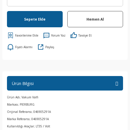
Sepete Ekle
Hemen Al
Yorum Yaz
Tavsiye Et
Fiyatı Alarmı
Paylaş
Ürün Bilgisi
Ürün Adı; Vakum Valfi
Markası; PIERBURG
Orijinal Referansı; 046905291A
Marka Referansı; 046905291A
Kullanıldığı Araçlar; LT35 / Volt