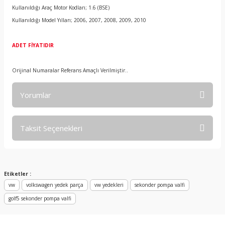
Kullanıldığı Araç Motor Kodları; 1.6 (BSE)
Kullanıldığı Model Yılları; 2006, 2007, 2008, 2009, 2010
ADET FİYATIDIR
Orijinal Numaralar Referans Amaçlı Verilmiştir..
Yorumlar
Taksit Seçenekleri
Bu ürüne ilk yorumu siz yapın!
Yorum Yaz
Etiketler :
vw
volkswagen yedek parça
vw yedekleri
sekonder pompa valfi
golf5 sekonder pompa valfi