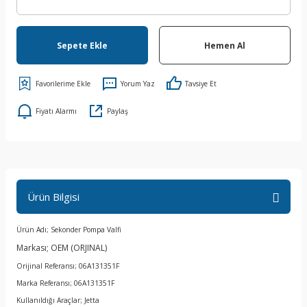
Sepete Ekle
Hemen Al
Yorum Yaz
Tavsiye Et
Fiyatı Alarmı
Paylaş
Ürün Bilgisi
Ürün Adı; Sekonder Pompa Valfi
Markası; OEM (ORJINAL)
Orijinal Referansı; 06A131351F
Marka Referansı; 06A131351F
Kullanıldığı Araçlar; Jetta