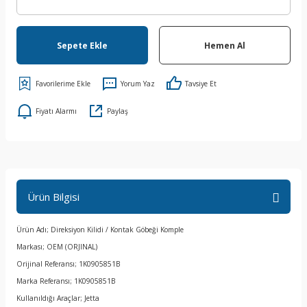
Sepete Ekle
Hemen Al
Yorum Yaz
Tavsiye Et
Fiyatı Alarmı
Paylaş
Ürün Bilgisi
Ürün Adı; Direksiyon Kilidi / Kontak Göbeği Komple
Markası; OEM (ORJINAL)
Orijinal Referansı; 1K0905851B
Marka Referansı; 1K0905851B
Kullanıldığı Araçlar; Jetta