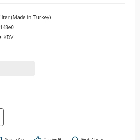
lter (Made in Turkey)
9148e0
 + KDV
Yorum Yaz
Tavsiye Et
Fiyatı Alarmı