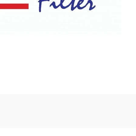
Bu ürüne ilk yorumu siz yapın!
Yorum Yaz