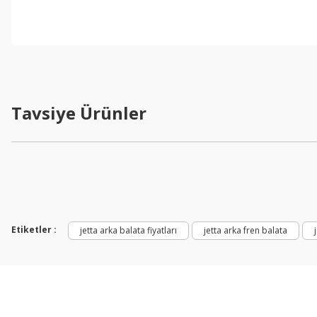
Tavsiye Ürünler
Etiketler :
jetta arka balata fiyatları
jetta arka fren balata