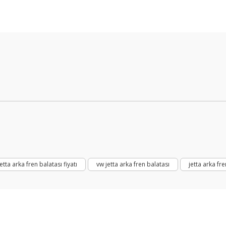
Bu ürüne ilk yorumu siz yapın!
Yorum Yaz
jetta arka fren balatası fiyatı
vw jetta arka fren balatası
jetta arka fr