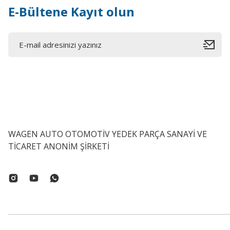
E-Bültene Kayıt olun
WAGEN AUTO OTOMOTİV YEDEK PARÇA SANAYİ VE
TİCARET ANONİM ŞİRKETİ
OPTIMAL (Made In Germany)
Volkswagen Jetta Ön Fren Balatası OPTİMAL - 12079 
1.402,63 ₺