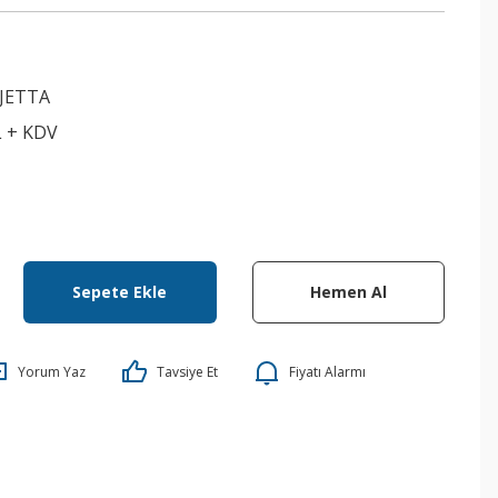
JETTA
L + KDV
Sepete Ekle
Hemen Al
Yorum Yaz
Tavsiye Et
Fiyatı Alarmı