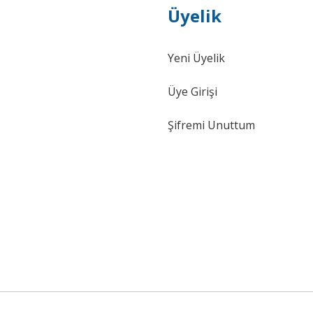
Üyelik
Yeni Üyelik
Üye Girişi
Şifremi Unuttum
- 1K0698151A
OPTIMAL (Made In Germany)
Volkswagen Jetta Ön Fren Diski Tak