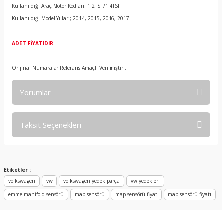
Kullanıldığı Araç Motor Kodları; 1.2TSI /1.4TSI
Kullanıldığı Model Yılları; 2014, 2015, 2016, 2017
ADET FİYATIDIR
Orijinal Numaralar Referans Amaçlı Verilmiştir..
Yorumlar
Taksit Seçenekleri
Bu ürüne ilk yorumu siz yapın!
Yorum Yaz
Etiketler :
volkswagen
vw
volkswagen yedek parça
vw yedekleri
emme manifold sensörü
map sensörü
map sensörü fiyat
map sensörü fiyatı