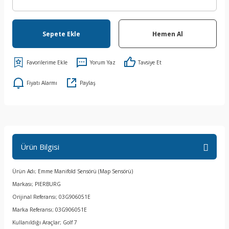
Sepete Ekle
Hemen Al
Yorum Yaz
Tavsiye Et
Fiyatı Alarmı
Paylaş
Ürün Bilgisi
Ürün Adı; Emme Manifold Sensörü (Map Sensörü)
Markası; PIERBURG
Orijinal Referansı; 03G906051E
Marka Referansı; 03G906051E
Kullanıldığı Araçlar; Golf 7