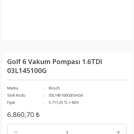
Golf 6 Vakum Pompası 1.6TDI
03L145100G
Marka
Bosch
Stok Kodu
03L145100GBSHG6
Fiyat
5.717,25 TL + KDV
6.860,70 ₺