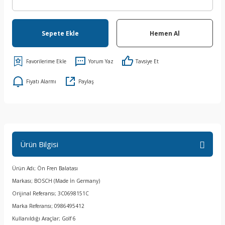
Sepete Ekle
Hemen Al
Yorum Yaz
Tavsiye Et
Fiyatı Alarmı
Paylaş
Ürün Bilgisi
Ürün Adı; Ön Fren Balatası
Markası; BOSCH (Made İn Germany)
Orijinal Referansı; 3C0698151C
Marka Referansı; 0986495412
Kullanıldığı Araçlar; Golf 6