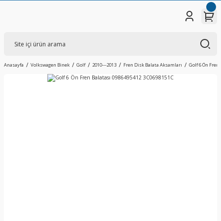
Anasayfa
Volkswagen Binek
Golf
2010---2013
Fren Disk Balata Aksamları
Golf 6 Ön Fren