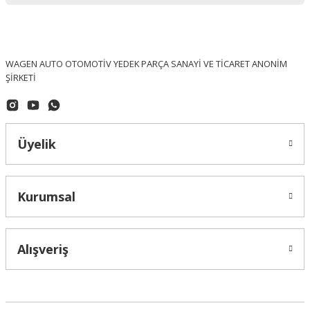
WAGEN AUTO OTOMOTİV YEDEK PARÇA SANAYİ VE TİCARET ANONİM
ŞİRKETİ
Üyelik
Kurumsal
OPTIMAL (Made In Germany)
Volkswagen Golf 6 Ön Fren Diski Takım OPTİMAL - 1K0615301AK / BS-802
Alışveriş
4.167,24 ₺