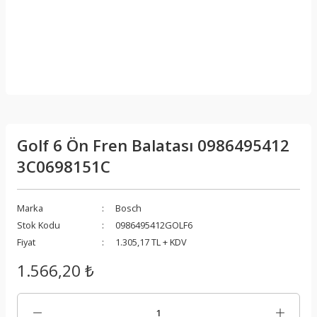
Golf 6 Ön Fren Balatası 0986495412
3C0698151C
Marka
Bosch
Stok Kodu
0986495412GOLF6
Fiyat
1.305,17 TL + KDV
1.566,20 ₺