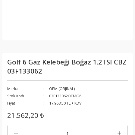
Golf 6 Gaz Kelebeği Boğaz 1.2TSI CBZ
03F133062
Marka
OEM (ORJINAL)
Stok Kodu
03F133062OEMG6
Fiyat
17.968,50 TL + KDV
21.562,20 ₺