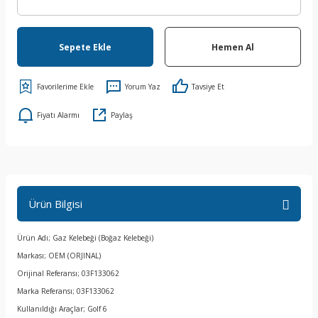
Sepete Ekle
Hemen Al
Yorum Yaz
Tavsiye Et
Fiyatı Alarmı
Paylaş
Ürün Bilgisi
Ürün Adı; Gaz Kelebeği (Boğaz Kelebeği)
Markası; OEM (ORJINAL)
Orijinal Referansı; 03F133062
Marka Referansı; 03F133062
Kullanıldığı Araçlar; Golf 6