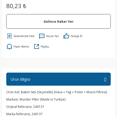
80,23 ₺
Gelince Haber Ver
Yorum Yaz
Tavsiye Et
Fiyatı Alarmı
Paylaş
Ürün Bilgisi
Ürün Adı; Bakım Seti {Seçenekli} [Hava + Yağ + Polen + Mazot Filtresi]
Markası; Wunder Filter {Made in Turkiye}
Orijinal Referansı; 240137
Marka Referansı; 240137