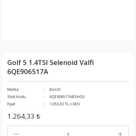
Golf 5 1.4TSI Selenoid Valfi
6QE906517A
Marka
Bosch
Stok Kodu
6QE906517ABSHG5
Fiyat
1.053,61 TL + KDV
1.264,33 ₺