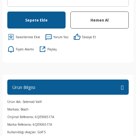
Sepete Ekle
Hemen Al
Yorum Yaz
Tavsiye Et
Fiyatı Alarmı
Paylaş
Ürün Bilgisi
Ürün Adı; Selenoid Valfi
Markası; Bosch
Orijinal Referansı; 6QE906517A
Marka Referansı; 6QE906517A
Kullanıldığı Araçlar; Golf 5