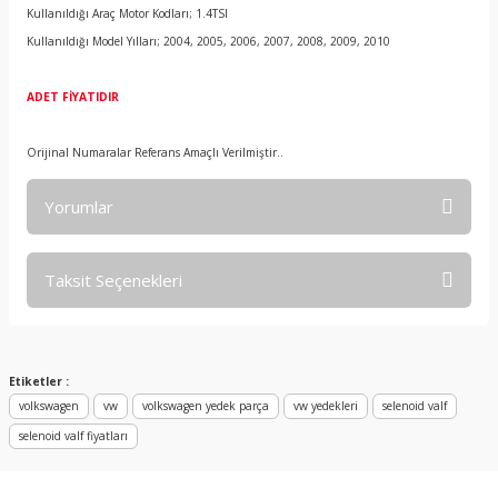
Kullanıldığı Araç Motor Kodları; 1.4TSI
Kullanıldığı Model Yılları; 2004, 2005, 2006, 2007, 2008, 2009, 2010
ADET FİYATIDIR
Orijinal Numaralar Referans Amaçlı Verilmiştir..
Yorumlar
Taksit Seçenekleri
Bu ürüne ilk yorumu siz yapın!
Yorum Yaz
Etiketler :
volkswagen
vw
volkswagen yedek parça
vw yedekleri
selenoid valf
selenoid valf fiyatları