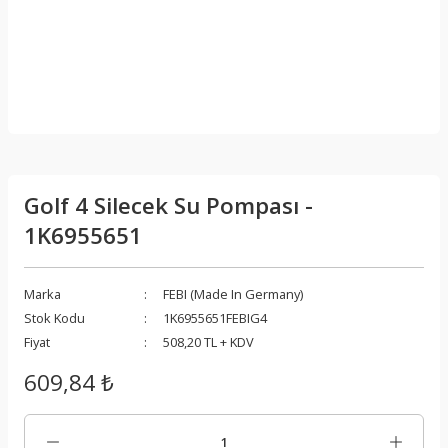
Golf 4 Silecek Su Pompası -
1K6955651
Marka
FEBI (Made In Germany)
Stok Kodu
1K6955651FEBIG4
Fiyat
508,20 TL + KDV
609,84 ₺