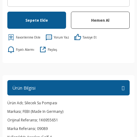
Sepete Ekle
Hemen Al
Yorum Yaz
Tavsiye Et
Fiyatı Alarmı
Paylaş
Ürün Bilgisi
Ürün Adı; Silecek Su Pompası
Markası; FEBI (Made In Germany)
Orijinal Referansı; 1K6955651
Marka Referansı; 09089