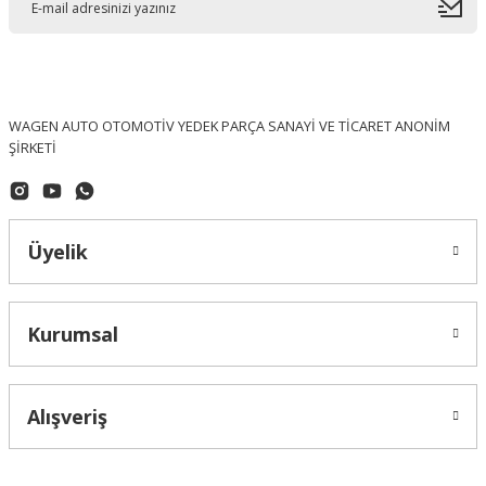
WAGEN AUTO OTOMOTİV YEDEK PARÇA SANAYİ VE TİCARET ANONİM
ŞİRKETİ
Topran (Made In Germany)
Golf 4 Silecek Su Pompası - 1K6955651
Üyelik
292,58 ₺
Kurumsal
Alışveriş