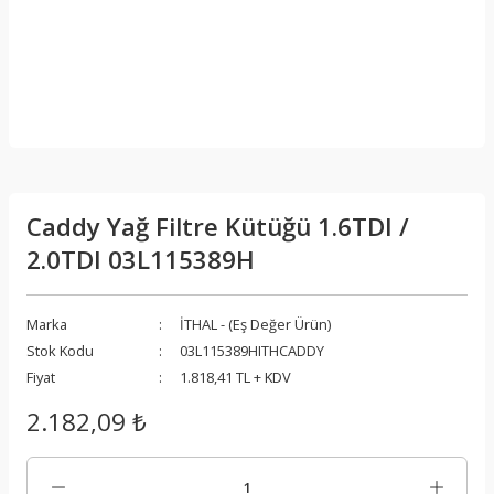
Caddy Yağ Filtre Kütüğü 1.6TDI /
2.0TDI 03L115389H
Marka
İTHAL - (Eş Değer Ürün)
Stok Kodu
03L115389HITHCADDY
Fiyat
1.818,41 TL + KDV
2.182,09 ₺