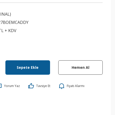
INAL)
627BOEMCADDY
 TL + KDV
Sepete Ekle
Hemen Al
Yorum Yaz
Tavsiye Et
Fiyatı Alarmı