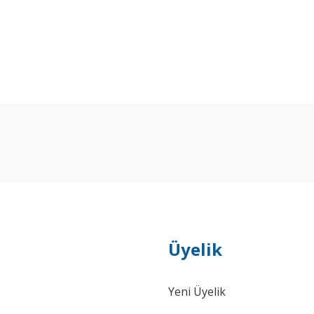
Bu ürüne ilk yorumu siz yapın!
Yorum Yaz
Üyelik
Yeni Üyelik