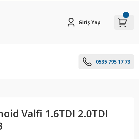
Giriş Yap
0535 795 17 73
oid Valfi 1.6TDI 2.0TDI
B