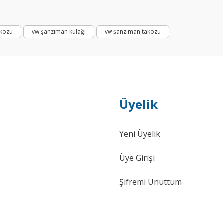
akozu
vw şanzıman kulağı
vw şanzıman takozu
Üyelik
Yeni Üyelik
Üye Girişi
İTHAL - (Eş Değer Ürün)
Şifremi Unuttum
Made
Caddy Motor Kulağı Sağ 1.9TDI 1H0199262B
Cadd