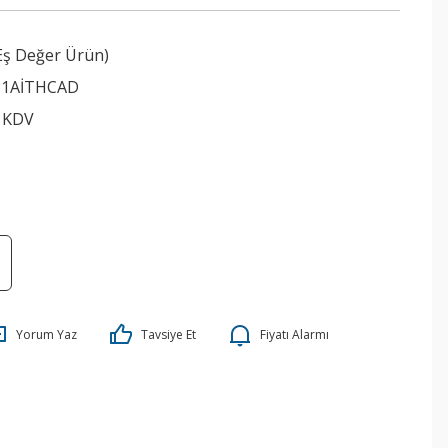
Eş Değer Ürün)
81AİTHCAD
+ KDV
Yorum Yaz
Tavsiye Et
Fiyatı Alarmı