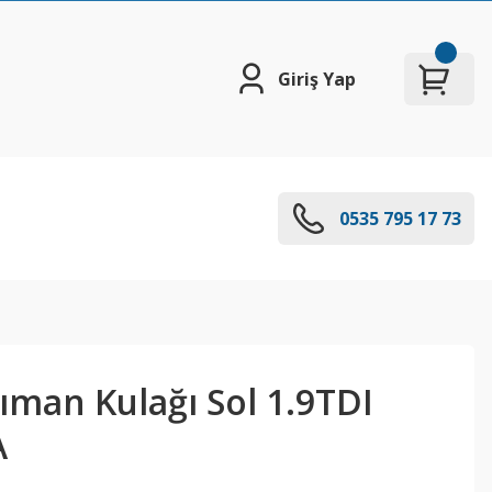
Giriş Yap
0535 795 17 73
ıman Kulağı Sol 1.9TDI
A