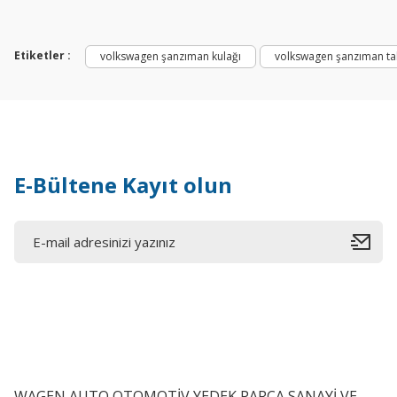
Etiketler :
volkswagen şanzıman kulağı
volkswagen şanzıman t
E-Bültene Kayıt olun
Made In Germany
Caddy Motor Kulağı Sağ 1.9TDI 1H0199262B
WAGEN AUTO OTOMOTİV YEDEK PARÇA SANAYİ VE