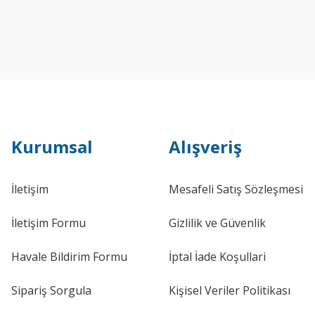
Kurumsal
Alışveriş
İletişim
Mesafeli Satış Sözleşmesi
İletişim Formu
Gizlilik ve Güvenlik
Havale Bildirim Formu
İptal İade Koşullari
 In Germany
y Şanzıman Kulağı Sol 1.9TDI 191199381A
Sipariş Sorgula
Kişisel Veriler Politikası