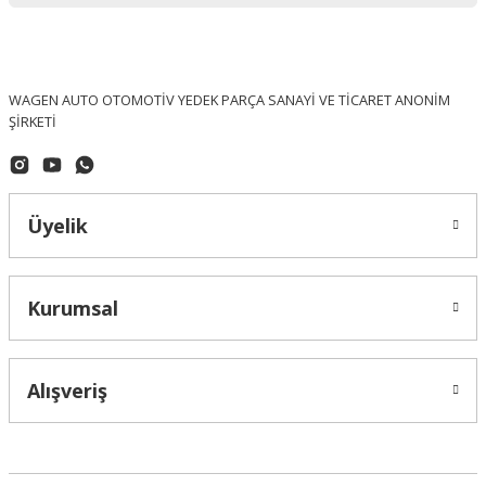
WAGEN AUTO OTOMOTİV YEDEK PARÇA SANAYİ VE TİCARET ANONİM
ŞİRKETİ
Üyelik
Kurumsal
OPTIMAL (Made In Germany)
Volkswagen Caddy Ön Fren Diski Takım OPTİMAL - 1K0615301T / BS-8022
Alışveriş
5.427,58 ₺