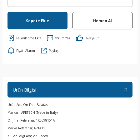
Sepete Ekle
Hemen Al
Yorum Yaz
Tavsiye Et
Fiyatı Alarmı
Paylaş
Ürün Bilgisi
Ürün Adı; Ön Fren Balatası
Markası; APETECH (Made İn Italy)
Orijinal Referansı; 1K0698151A
Marka Referansı; AP1411
Kullanıldığı Araçlar; Caddy