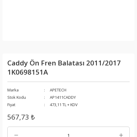
Caddy Ön Fren Balatası 2011/2017
1K0698151A
Marka
APETECH
Stok Kodu
AP1411CADDY
Fiyat
473,11 TL + KDV
567,73 ₺