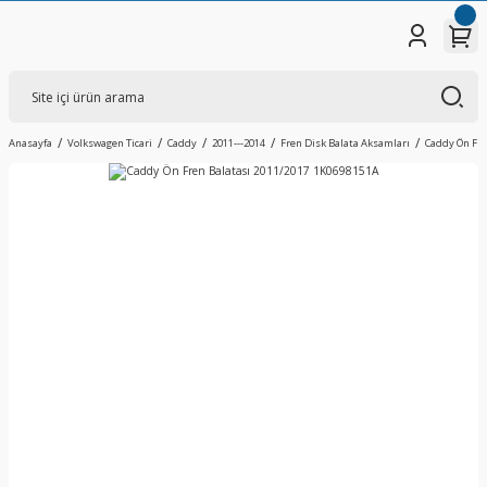
Anasayfa
Volkswagen Ticari
Caddy
2011---2014
Fren Disk Balata Aksamları
Caddy Ön Fre