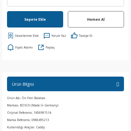
Sepete Ekle
Hemen Al
Yorum Yaz
Tavsiye Et
Fiyatı Alarmı
Paylaş
Ürün Bilgisi
Ürün Adı; Ön Fren Balatası
Markası; BOSCH (Made İn Germany)
Orijinal Referansı; 1K0698151A
Marka Referansı; 0986495213
Kullanıldığı Araçlar; Caddy