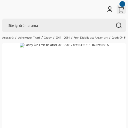
Anasayfa
Volkswagen Ticari
Caddy
2011---2014
Fren Disk Balata Aksamları
Caddy Ön Fre