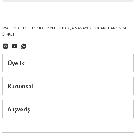
WAGEN AUTO OTOMOTİV YEDEK PARÇA SANAYİ VE TİCARET ANONİM
ŞİRKETİ
Üyelik
Kurumsal
OPTIMAL (Made In Germany)
Volkswagen Caddy Ön Fren Diski Takım OPTİMAL - 1K0615301T / BS-8022
Alışveriş
5.427,58 ₺