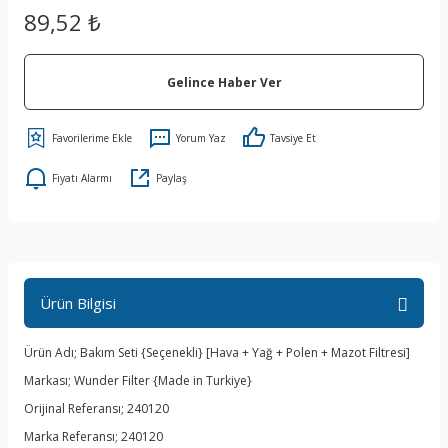
89,52 ₺
Gelince Haber Ver
Yorum Yaz
Tavsiye Et
Fiyatı Alarmı
Paylaş
Ürün Bilgisi
Ürün Adı; Bakım Seti {Seçenekli} [Hava + Yağ + Polen + Mazot Filtresi]
Markası; Wunder Filter {Made in Turkiye}
Orijinal Referansı; 240120
Marka Referansı; 240120