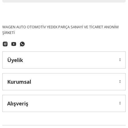
WAGEN AUTO OTOMOTİV YEDEK PARÇA SANAYİ VE TİCARET ANONİM
ŞİRKETİ
MAPA
Caddy 1.6TDI Debriyaj Seti 623353400
Üyelik
4.414,08 ₺
Kurumsal
Alışveriş