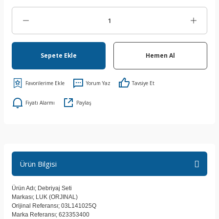
Sepete Ekle
Hemen Al
Yorum Yaz
Tavsiye Et
Fiyatı Alarmı
Paylaş
Ürün Bilgisi
Ürün Adı; Debriyaj Seti
Markası; LUK (ORJINAL)
Orijinal Referansı; 03L141025Q
Marka Referansı; 623353400