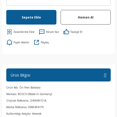
Sepete Ekle
Hemen Al
Yorum Yaz
Tavsiye Et
Fiyatı Alarmı
Paylaş
Ürün Bilgisi
Ürün Adı; Ön Fren Balatası
Markası; BOSCH (Made İn Germany)
Orijinal Referansı; 2H0698151A
Marka Referansı; 0986494170
Kullanıldığı Araçlar; Amarok