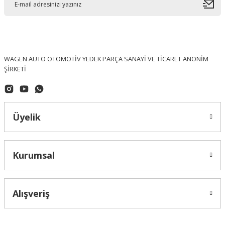
WAGEN AUTO OTOMOTİV YEDEK PARÇA SANAYİ VE TİCARET ANONİM
ŞİRKETİ
Üyelik
Kurumsal
OPTIMAL (Made In Germany)
Alışveriş
Volkswagen Amarok Ön Fren Diski Takım OPTİMAL - 2H0615301A / BS-87