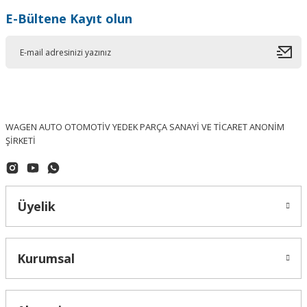
E-Bültene Kayıt olun
WAGEN AUTO OTOMOTİV YEDEK PARÇA SANAYİ VE TİCARET ANONİM
ŞİRKETİ
PIERBURG (Made In Germany)
Amarok 2.0TDI Selenoid Valfi 037906283C
Üyelik
1.655,28 ₺
Kurumsal