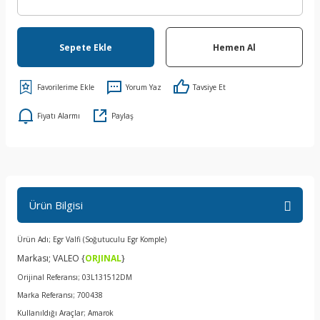
Sepete Ekle
Hemen Al
Yorum Yaz
Tavsiye Et
Fiyatı Alarmı
Paylaş
Ürün Bilgisi
Ürün Adı; Egr Valfi (Soğutuculu Egr Komple)
Markası; VALEO {
ORJINAL
}
Orijinal Referansı; 03L131512DM
Marka Referansı; 700438
Kullanıldığı Araçlar; Amarok