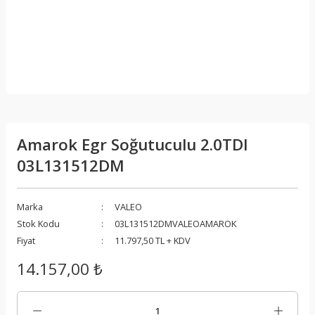
Amarok Egr Soğutuculu 2.0TDI
03L131512DM
Marka
VALEO
Stok Kodu
03L131512DMVALEOAMAROK
Fiyat
11.797,50 TL + KDV
14.157,00 ₺